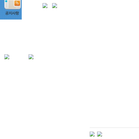
상호명: 단비커뮤니케이션즈
대표: 오형석
서울 강동구 천호동 449-49 힐탑 701호
사업자등록번호 215-20-50565
TEL : 070-4175-4600
e-mail : help@dan-b.kr